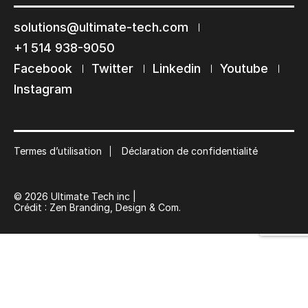
solutions@ultimate-tech.com
+1 514 938-9050
Facebook
Twitter
Linkedin
Youtube
Restons en contact
Instagram
Abonnez-vous à notre liste de diffusion
Suscribe
Termes d’utilisation
Déclaration de confidentialité
© 2026 Ultimate Tech inc |
Crédit :
Zen Branding, Design & Com.