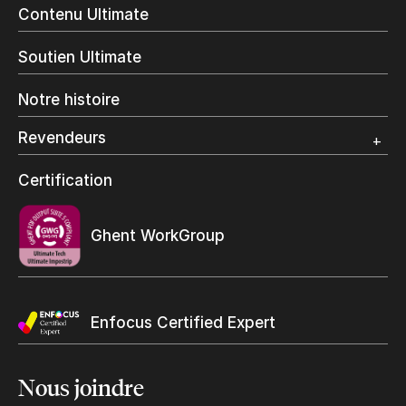
Livres à la demande
Contenu Ultimate
Impression jet d’encre
Impression en interne
Soutien Ultimate
Impression d’étiquettes
Impression Offset
Notre histoire
Emballage numérique
Spécialité photo
Revendeurs
Grand Format
Programme et certification revendeurs Ultimate
Certification
Trouvez un revendeur
Ghent WorkGroup
Enfocus Certified Expert
Nous
joindre