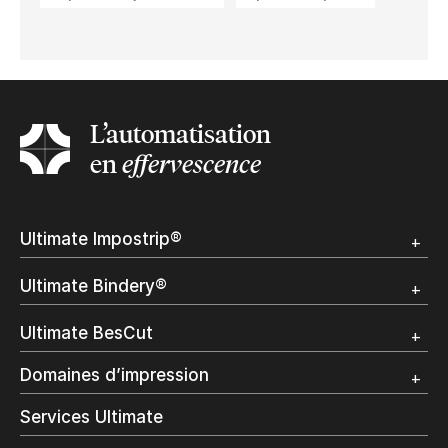
L’automatisation
en
effervescence
Ultimate Impostrip®
Apercu
Ultimate Bindery®
Démo
Témoignages clients
Apercu
Ultimate BesCut
Démo
Témoignages clients
Apercu
Domaines d’impression
Démo
Publipostage et Transactionnel
Services Ultimate
Impression Commerciale