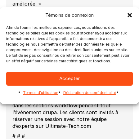
améliorée. »
« La stratégie d’automatisation de HP est
Témoins de connexion
basée sur des solutions intelligentes, conçues
pour répondre aux besoins spécifiques de nos
Afin de fournir les meilleures expériences, nous utilisons des
technologies telles que les cookies pour stocker et/ou accéder aux
clients », a déclaré Gershon Alon, responsable
informations relatives à l'appareil. Le fait de consentir à ces
des solutions logicielles chez HP Indigo. «
technologies nous permettra de traiter des données telles que le
Notre collaboration avec Ultimate Tech intègre
comportement de navigation ou des identifiants uniques sur ce site.
leurs composants d’automatisation d’imposition
Le fait de ne pas consentir ou de retirer son consentement peut avoir
et de finition, nous permettant de proposer
un effet négatif sur certaines caractéristiques et fonctions.
des lignes de production entièrement
automatisées qui aident les clients à accroître
Accepter
leur efficacité et à propulser la croissance de
leur entreprise.
Termes d’utilisation
Déclaration de confidentialité
Ultimate Tech sera présent sur le stand HP
dans les sections workflow pendant tout
l’événement drupa. Les clients sont invités à
réserver une session avec notre équipe
d’experts sur Ultimate-Tech.com
# # #