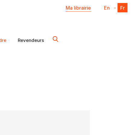
Ma librairie
En
-
Fr
dre
Revendeurs
X