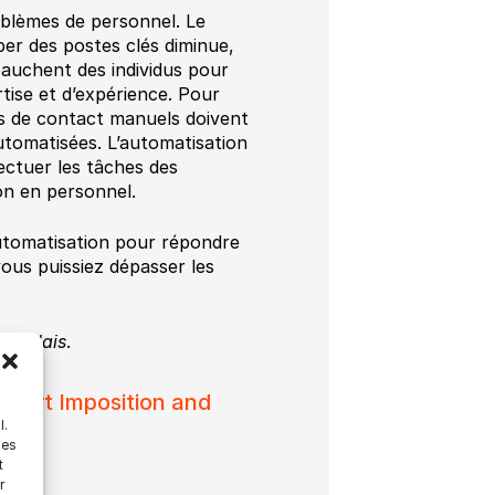
oblèmes de personnel. Le
er des postes clés diminue,
bauchent des individus pour
tise et d’expérience. Pour
s de contact manuels doivent
automatisées. L’automatisation
ectuer les tâches des
ion en personnel.
automatisation pour répondre
ous puissiez dépasser les
 anglais
.
Smart Imposition and
l.
les
t
r