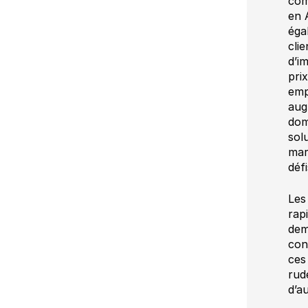
com
en 
éga
clie
d’i
pri
emp
aug
dom
sol
mar
déf
Les
rap
dem
con
ces
rud
d’a