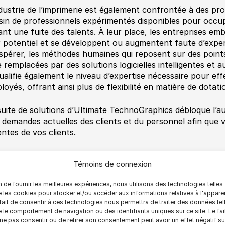
ndustrie de l’imprimerie est également confrontée à des pr
sin de professionnels expérimentés disponibles pour occup
ant une fuite des talents. À leur place, les entreprises em
r potentiel et se développent ou augmentent faute d’exper
spérer, les méthodes humaines qui reposent sur des point
e remplacées par des solutions logicielles intelligentes et 
ualifie également le niveau d’expertise nécessaire pour eff
loyés, offrant ainsi plus de flexibilité en matière de dotat
suite de solutions d’Ultimate TechnoGraphics débloque l’
 demandes actuelles des clients et du personnel afin que v
entes de vos clients.
e : Pour le moment, le Papier Orange n’est disponible qu’en
Témoins de connexion
ownload Orange Paper - Inkjet Printing Needs 
n de fournir les meilleures expériences, nous utilisons des technologies telles
 les cookies pour stocker et/ou accéder aux informations relatives à l'apparei
inishing
fait de consentir à ces technologies nous permettra de traiter des données tel
 le comportement de navigation ou des identifiants uniques sur ce site. Le fai
ne pas consentir ou de retirer son consentement peut avoir un effet négatif su