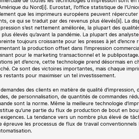
merciale de toutes les technologies d’impression sont en 
Amérique du Nord[i]. Eurostat, l’office statistique de l’Un
lement que les imprimeurs européens peuvent répercuter l
nts, ce qui se traduit par des revenus plus élevés[ii]. La dis
mpression s’est nettement améliorée, la plupart des qualité
x plus élevés qu’avant la pandémie. La plupart des analyst
reinte toujours croissante pour les presses à jet d’encre r
mentant la production offset dans l’impression commercial
inant pour le marketing transactionnel et le publipostage.
utions jet d’encre, cette technologie prend désormais en 
ché. Ce sont des victoires importantes, mais chaque impri
is restants pour maximiser un tel investissement.
 demandes des clients en matière de qualité d’impression, d
ides, de personnalisation, de quantités de commandes rédui
ande sont la norme. Même la meilleure technologie d’impre
stitue qu’une partie du flux de production de bout en bo
 exigences. La tendance vers un nombre plus élevé de tâc
e épreuve les processus de flux de travail conventionnels l
utomatisation.