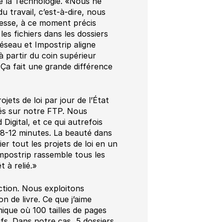
e la Technologie. «Nous ne
u travail, c’est-à-dire, nous
resse, à ce moment précis
les fichiers dans les dossiers
réseau et Impostrip aligne
 partir du coin supérieur
 Ça fait une grande différence
ets de loi par jour de l’État
sés sur notre FTP. Nous
Digital, et ce qui autrefois
 8-12 minutes. La beauté dans
ier tout les projets de loi en un
Impostrip rassemble tous les
 à relié.»
ction. Nous exploitons
 de livre. Ce que j’aime
ique où 100 tailles de pages
ifs. Dans notre cas, 5 dossiers