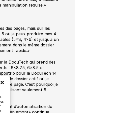
e manipulation requise.»
les des pages, mais sur les
 12.5 où je peux produire mes 4-
iables (5×8, 4×6) et jusqu’à un
uement dans le même dossier
êmement rapide.»
our la DocuTech qui prend des
rents : 6×8.75, 6×8.5 or
mpostrip pour la DocuTech 14
pour le dossier actif où je
ille de page. C’est pourquoi je
en utilisant seulement 5
l.
les
parlent d’automatisation du
t
r
ntrôle en amont» continue