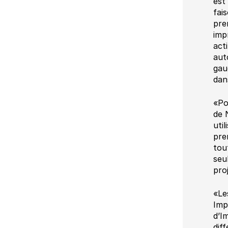
est
fai
pre
imp
act
aut
gau
dans
«Po
de 
uti
pre
tou
seu
pro
«Le
Imp
d’I
dif