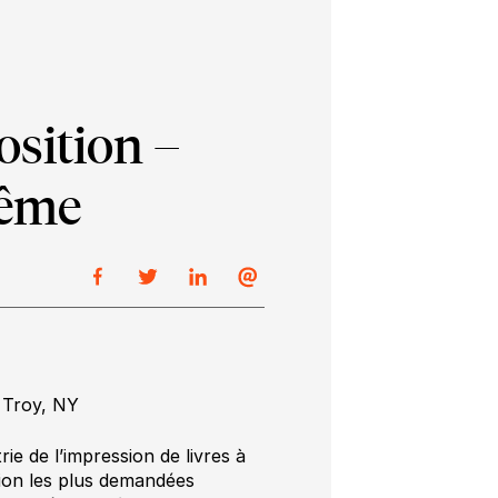
osition –
rême
 Troy, NY
e de l’impression de livres à
sion les plus demandées