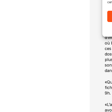
cer
Ste
nou
uti
l’h
hum
d’i
d’i
où 
ces
dos
plu
son
dans
«Qu
fich
9h. 
«L’
avo