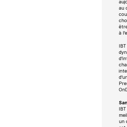
Emballage numérique
auj
Ultimate Impostrip
Automation
au 
Spécialité photo
cou
Ultimate Impostrip Scalable
cho
Grand Format
êtr
Livrets Variables
à l
Cartes
IBT
Impression par le Web
dyn
d’i
char
int
d’u
Pre
OnD
San
IBT
mei
un 