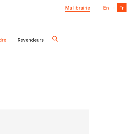
Ma librairie
En
-
Fr
dre
Revendeurs
X