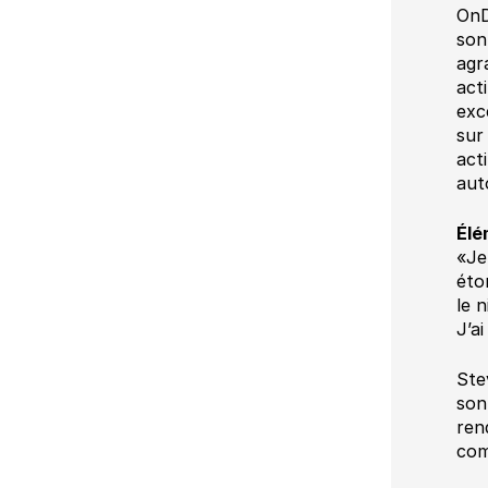
OnD
son
agr
act
exc
sur
act
aut
Élé
«Je 
éto
le 
J’a
Ste
son
ren
com