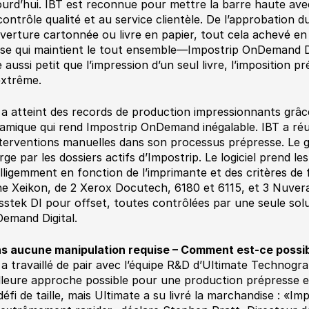
ourd’hui. IBT est reconnue pour mettre la barre haute avec
contrôle qualité et au service clientèle. De l’approbation du
verture cartonnée ou livre en papier, tout cela achevé en u
se qui maintient le tout ensemble—Impostrip OnDemand Dig
e aussi petit que l’impression d’un seul livre, l’imposition 
’extrême.
 a atteint des records de production impressionnants grâce
amique qui rend Impostrip OnDemand inégalable. IBT a réus
nterventions manuelles dans son processus prépresse. Le gr
ge par les dossiers actifs d’Impostrip. Le logiciel prend les
elligemment en fonction de l’imprimante et des critères de f
ne Xeikon, de 2 Xerox Docutech, 6180 et 6115, et 3 Nuver
sstek DI pour offset, toutes contrôlées par une seule solu
emand Digital.
s aucune manipulation requise – Comment est-ce possib
 a travaillé de pair avec l’équipe R&D d’Ultimate Technogr
lleure approche possible pour une production prépresse e
défi de taille, mais Ultimate a su livré la marchandise : 