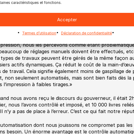
taines caractéristiques et fonctions.
ve. «Ils n’étendent jamais leur concept au niveau de l’aut
s aurions une imposition sans aucune manipulation manuel
lisent encore des logiciels d’imposition qui requièrent des
Accepter
abitude de le faire aussi, mais nous voulions éliminer autan
aines. Notre activité principale est l’impression de livres
Termes d’utilisation
Déclaration de confidentialité
mprimer différents types de travaux qui sont en dehors d
mpression, nous les percevons comme étant problématique
beaucoup de réglages manuels doivent être effectués, etc
 types de travaux peuvent être gérés de la même façon aut
siers actifs dynamiques. Ça réduit le coût de la main-d’œ
s de travail. Cela signifie également moins de gaspillage de
t, non seulement automatisés, mais sont bien faits dès la p
 l’impression à faibles tirages.»
and nous avons reçu le discours du gouverneur, il était 2h
ier, nous l’avons contrôlé et imposé, et 10 000 livres reliés
Il n’y a pas de place à l’erreur. C’est ce qui fait notre répu
automatisation dont nous jouissons ne compromet pas les 
ns besoin. Un énorme avantage est le contrôle automatiq