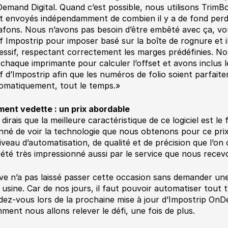
emand Digital. Quand c’est possible, nous utilisons TrimBo
t envoyés indépendamment de combien il y a de fond perd
afons. Nous n’avons pas besoin d’être embêté avec ça, vou
if Impostrip pour imposer basé sur la boîte de rognure et 
essif, respectant correctement les marges prédéfinies. No
 chaque imprimante pour calculer l’offset et avons inclus 
if d’Impostrip afin que les numéros de folio soient parfaite
omatiquement, tout le temps.»
ment vedette : un prix abordable
dirais que la meilleure caractéristique de ce logiciel est le f
nné de voir la technologie que nous obtenons pour ce prix.
niveau d’automatisation, de qualité et de précision que l’o
i été très impressionné aussi par le service que nous recev
ve n’a pas laissé passer cette occasion sans demander une
 usine. Car de nos jours, il faut pouvoir automatiser tout 
dez-vous lors de la prochaine mise à jour d’Impostrip OnDe
ment nous allons relever le défi, une fois de plus.