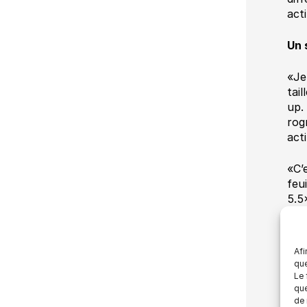
act
Un 
«Je
tai
up.
rog
act
«C’
feu
5.5
⅛ x 
tra
peu
Afi
doss
que
PAS
Le 
«Be
que
de 
sui