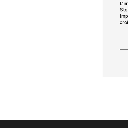
L’i
Ste
Imp
cro