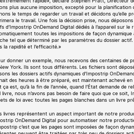
 extrêmement rapide», déclare Stephen Pratt, Directeur d
sons plus aucune imposition, excepté pour la planification d
nons le temps de regarder un travail et décidons qu’elle p
rimera le travail. Une fois la décision prise, nous déposons 
ifs d’Impostrip OnDemand Digital dédiés à l’appareil sur le 
omatiquement toutes les impositions de façon dynamique à
che tel que déterminé par les paramètres du dossier actif.
 la rapidité et l’efficacité.»
ur donner un exemple, nous recevons des centaines de proj
New York. Ils sont tous différents. Les fichiers sont dépo
lisons les dossiers actifs dynamiques d’Impostrip OnDemand 
nait des heures à être préparé, est maintenant achevé en
t ça est, qu’à la fin de l’année, quand l’État demande de rel
l livre, nous n’avons pas besoin de faire quoi que ce soit, 
jets de loi avec toutes les pages blanches dans un livre prêt
s livres représentent un aspect important de notre produ
ostrip OnDemand Digital pour automatiser notre production
mpostrip c’est que les pages sont imposées de façon dynam
férentes peuvent être traitées par très peu de dossiers act