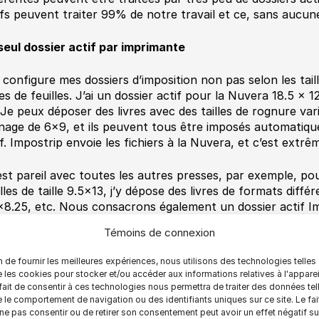
ifs peuvent traiter 99% de notre travail et ce, sans aucun
seul dossier actif par imprimante
 configure mes dossiers d’imposition non pas selon les tail
lles de feuilles. J’ai un dossier actif pour la Nuvera 18.5 x
 Je peux déposer des livres avec des tailles de rognure var
nage de 6×9, et ils peuvent tous être imposés automatiq
if. Impostrip envoie les fichiers à la Nuvera, et c’est extr
est pareil avec toutes les autres presses, par exemple, p
illes de taille 9.5×13, j’y dépose des livres de formats diffé
×8.25, etc. Nous consacrons également un dossier actif I
14. Je l’utilise pour imposer du 7×10, 6.5×10.5, etc. Pareil 
Témoins de connexion
ite du 8.5×11, je peux placer des 2-up de n’importe quelle ta
x dire avec assurance que 99% de notre travail est traité 
n de fournir les meilleures expériences, nous utilisons des technologies telles
iers actifs.»
 les cookies pour stocker et/ou accéder aux informations relatives à l'apparei
 le temps pour les erreurs humaines
fait de consentir à ces technologies nous permettra de traiter des données tel
aucoup d’imprimeurs, lorsqu’ils parlent d’automatisation, 
 le comportement de navigation ou des identifiants uniques sur ce site. Le fai
ne pas consentir ou de retirer son consentement peut avoir un effet négatif su
vi des travaux à l’aide d’un MIS ou d’automatisation du co