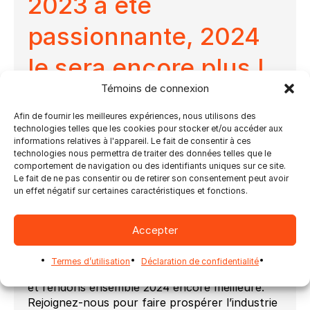
2023 a été
passionnante, 2024
le sera encore plus !
Témoins de connexion
Cela fait une sacrée année, et c’est grâce à
Afin de fournir les meilleures expériences, nous utilisons des
vous ! Vous nous poussez à innover, à
technologies telles que les cookies pour stocker et/ou accéder aux
développer et à mettre sur le marché des
informations relatives à l'appareil. Le fait de consentir à ces
solutions de pointe. En 2023, nous avons publié
technologies nous permettra de traiter des données telles que le
plusieurs versions majeures et visons à offrir
comportement de navigation ou des identifiants uniques sur ce site.
Le fait de ne pas consentir ou de retirer son consentement peut avoir
des niveaux d’automatisation plus élevés à nos
un effet négatif sur certaines caractéristiques et fonctions.
clients et partenaires du monde entier. C’est ce
que nous recherchons, alors continuez à
repousser nos limites et à nous mettre au défi
Accepter
d’apporter des solutions au marché.
Merci de nous aider à réaliser de grandes
Termes d’utilisation
Déclaration de confidentialité
choses en 2023 ! Continuons sur cette lancée
et rendons ensemble 2024 encore meilleure.
Rejoignez-nous pour faire prospérer l’industrie