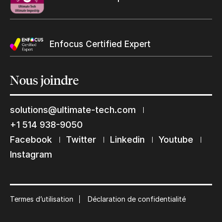
Enfocus Certified Expert
Nous
joindre
solutions@ultimate-tech.com
+1 514 938-9050
Restons en contact
Facebook
Twitter
Linkedin
Youtube
Abonnez-vous à notre liste de diffusion
Instagram
Suscribe
Termes d’utilisation
Déclaration de confidentialité