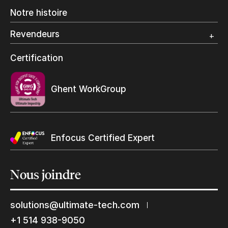
Impression Offset
Notre histoire
Emballage numérique
Spécialité photo
Revendeurs
Grand Format
Programme et certification revendeurs Ultimate
Certification
Trouvez un revendeur
Ghent WorkGroup
Enfocus Certified Expert
Restons en contact
Nous
joindre
Abonnez-vous à notre liste de diffusion
solutions@ultimate-tech.com
Suscribe
+1 514 938-9050