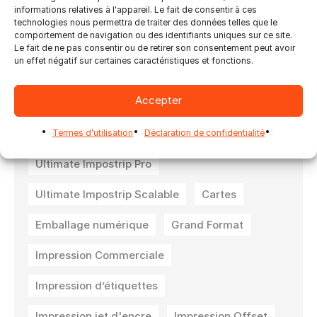
veuillez cliquer
ici
(site internet en anglais
informations relatives à l'appareil. Le fait de consentir à ces
seulement).
technologies nous permettra de traiter des données telles que le
comportement de navigation ou des identifiants uniques sur ce site.
Le fait de ne pas consentir ou de retirer son consentement peut avoir
un effet négatif sur certaines caractéristiques et fonctions.
Accepter
Ultimate Bindery
Ultimate Impostrip
Ultimate Impostrip Automation
Termes d’utilisation
Déclaration de confidentialité
Ultimate Impostrip Pro
Ultimate Impostrip Scalable
Cartes
Emballage numérique
Grand Format
Impression Commerciale
Impression d’étiquettes
Impression jet d'encre
Impression Offset