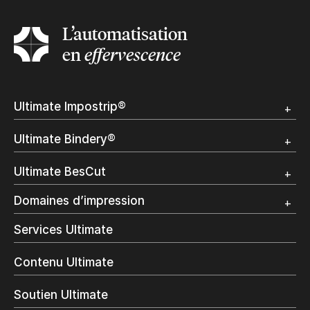
L’automatisation
en
effervescence
Ultimate Impostrip®
Apercu
Ultimate Bindery®
Démo
Témoignages clients
Apercu
Ultimate BesCut
Démo
Témoignages clients
Apercu
Domaines d’impression
Démo
Publipostage et Transactionnel
Services Ultimate
Impression Commerciale
Livres à la demande
Contenu Ultimate
Impression jet d’encre
Impression en interne
Soutien Ultimate
Impression d’étiquettes