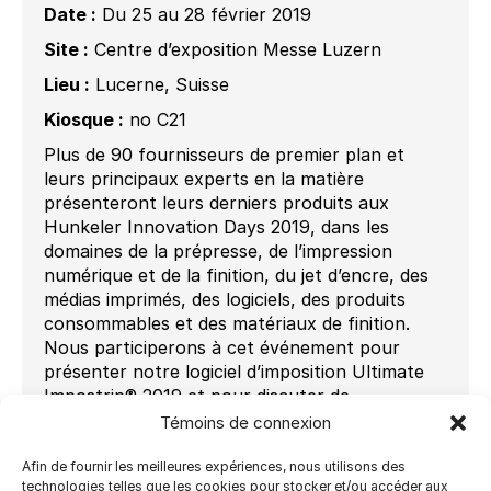
Date :
Du 25 au 28 février 2019
Site :
Centre d’exposition Messe Luzern
Lieu :
Lucerne, Suisse
Kiosque :
no C21
Plus de 90 fournisseurs de premier plan et
leurs principaux experts en la matière
présenteront leurs derniers produits aux
Hunkeler Innovation Days 2019, dans les
domaines de la prépresse, de l’impression
numérique et de la finition, du jet d’encre, des
médias imprimés, des logiciels, des produits
consommables et des matériaux de finition.
Nous participerons à cet événement pour
présenter notre logiciel d’imposition Ultimate
Impostrip® 2019 et pour discuter de
l’automatisation du flux de travail avec les
Témoins de connexion
dirigeants de l’industrie.
Afin de fournir les meilleures expériences, nous utilisons des
Pour plus d’informations sur l’événement,
technologies telles que les cookies pour stocker et/ou accéder aux