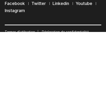
Facebook
Twitter
Linkedin
Youtube
Instagram
Termes d’utilisation
Déclaration de confidentialité
© 2026 Ultimate Tech inc |
Crédit :
Zen Branding, Design & Com.