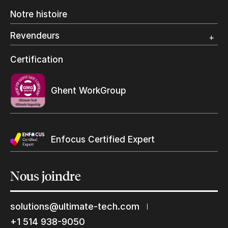
Impression Offset
Notre histoire
Emballage numérique
Spécialité photo
Revendeurs
Grand Format
Programme et certification revendeurs Ultimate
Certification
Trouvez un revendeur
Ghent WorkGroup
Enfocus Certified Expert
Nous
joindre
solutions@ultimate-tech.com
+1 514 938-9050