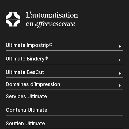
L’automatisation
en
effervescence
Ultimate Impostrip®
Apercu
Ultimate Bindery®
Démo
Témoignages clients
Apercu
Ultimate BesCut
Démo
Témoignages clients
Apercu
Domaines d’impression
Démo
Publipostage et Transactionnel
Services Ultimate
Impression Commerciale
Livres à la demande
Contenu Ultimate
Impression jet d’encre
Impression en interne
Soutien Ultimate
Impression d’étiquettes