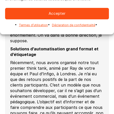
Actuellement, nous constatons une nette
préférence pour la seconde option. Nous
devons automatiser les opérations génératrices
Accepter
de revenus existantes afin d’améliorer leur
rentabilité. C’est donc clairement une priorité
Termes d’utilisation
Déclaration de confidentialité
pour nous deux et nous pouvons y contribuer
énormément. On va dans la bonne direction, je
suppose.
Solutions d’automatisation grand format et
d’étiquetage
Récemment, nous avons organisé notre tout
premier think tank, animé par Ray de votre
équipe et Paul d’Infigo, à Londres. Je n’ai eu
que des retours positifs de la part de nos
clients participants. C’est un modèle que nous
souhaitons développer, car il ne s’agit pas d’un
événement commercial, mais d’un événement
pédagogique. L’objectif est d’informer et de
faire comprendre aux participants ce que nous
pouvons faire, ce qu’ils peuvent accomplir, non