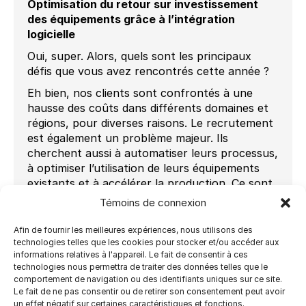
Optimisation du retour sur investissement
des équipements grâce à l’intégration
logicielle
Oui, super. Alors, quels sont les principaux
défis que vous avez rencontrés cette année ?
Eh bien, nos clients sont confrontés à une
hausse des coûts dans différents domaines et
régions, pour diverses raisons. Le recrutement
est également un problème majeur. Ils
cherchent aussi à automatiser leurs processus,
à optimiser l’utilisation de leurs équipements
existants et à accélérer la production. Ce sont
des sujets sur lesquels ils travaillent.
Témoins de connexion
C’est un point essentiel que j’aborde avec nos
Afin de fournir les meilleures expériences, nous utilisons des
clients dès leur arrivée. La question initiale est :
technologies telles que les cookies pour stocker et/ou accéder aux
« Utilisez-vous la solution d’impression en ligne
informations relatives à l'appareil. Le fait de consentir à ces
d’Infigo pour générer de nouveaux revenus ou
technologies nous permettra de traiter des données telles que le
pour améliorer la rentabilité de vos revenus
comportement de navigation ou des identifiants uniques sur ce site.
Le fait de ne pas consentir ou de retirer son consentement peut avoir
existants en automatisant le processus ?»
un effet négatif sur certaines caractéristiques et fonctions.