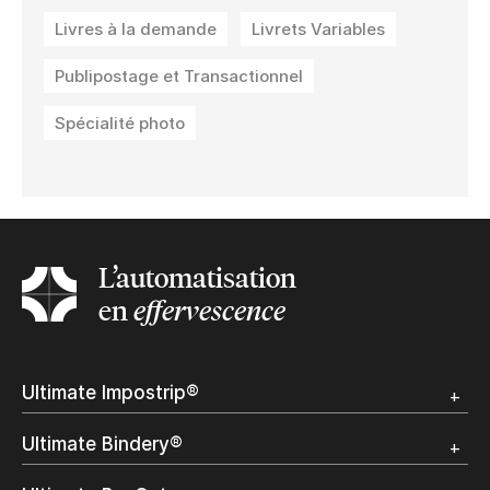
Livres à la demande
Livrets Variables
Publipostage et Transactionnel
Spécialité photo
L’automatisation
en
effervescence
Ultimate Impostrip®
Apercu
Ultimate Bindery®
Démo
Témoignages clients
Apercu