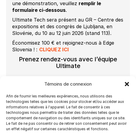
une démonstration, veuillez
remplir le
formulaire ci-dessous
.
Ultimate Tech sera présent au GR – Centre des
expositions et des congrès de Ljubljana, en
Slovénie, du 10 au 12 juin 2026 (stand 113).
Économisez 100 € et rejoignez-nous à Edge
Slovenia !
:
CLIQUEZ ICI
Prenez rendez-vous avec l’équipe
Ultimate
Contact - Events
Témoins de connexion
Afin de fournir les meilleures expériences, nous utilisons des
Select the Event of your choice
technologies telles que les cookies pour stocker et/ou accéder aux
informations relatives à l'appareil. Le fait de consentir à ces
technologies nous permettra de traiter des données telles que le
comportement de navigation ou des identifiants uniques sur ce site.
Le fait de ne pas consentir ou de retirer son consentement peut avoir
un effet négatif sur certaines caractéristiques et fonctions.
We will contact you to schedule a time.