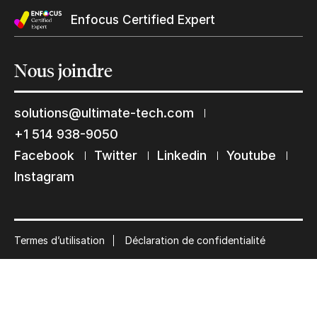
Enfocus Certified Expert
Nous
joindre
Restons en contact
Abonnez-vous à notre liste de diffusion
solutions@ultimate-tech.com
+1 514 938-9050
Suscribe
Facebook
Twitter
Linkedin
Youtube
Instagram
Termes d’utilisation
Déclaration de confidentialité
© 2026 Ultimate Tech inc |
Crédit :
Zen Branding, Design & Com.