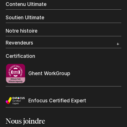
Livres à la demande
Contenu Ultimate
Impression jet d’encre
Impression en interne
Soutien Ultimate
Impression d’étiquettes
Impression Offset
Notre histoire
Emballage numérique
Spécialité photo
Revendeurs
Grand Format
Programme et certification revendeurs Ultimate
Certification
Trouvez un revendeur
Ghent WorkGroup
Enfocus Certified Expert
Nous
joindre