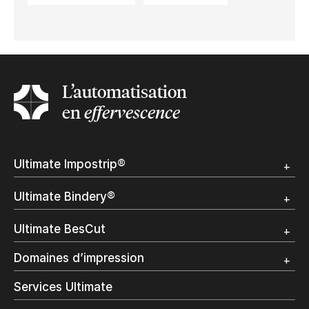
L’automatisation
en
effervescence
Ultimate Impostrip®
Apercu
Ultimate Bindery®
Démo
Témoignages clients
Apercu
Ultimate BesCut
Démo
Témoignages clients
Apercu
Domaines d’impression
Démo
Publipostage et Transactionnel
Services Ultimate
Impression Commerciale