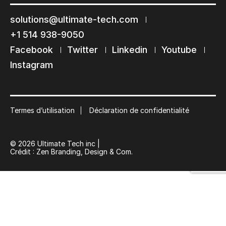
solutions@ultimate-tech.com
+1 514 938-9050
Facebook
Twitter
Linkedin
Youtube
Restons en contact
Instagram
Abonnez-vous à notre liste de diffusion
Suscribe
Termes d’utilisation
Déclaration de confidentialité
© 2026 Ultimate Tech inc |
Crédit :
Zen Branding, Design & Com.