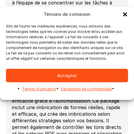
à l’équipe de se concentrer sur les tâches à
forte valeur ajoutée.
Témoins de connexion
Cependant, les coûts des matériaux ont
également considérablement augmenté et
Afin de fournir les meilleures expériences, nous utilisons des
continueront de le faire. L’impression grand
technologies telles que les cookies pour stocker et/ou accéder aux
informations relatives à l'appareil. Le fait de consentir à ces
format entre dans une nouvelle ère : les
technologies nous permettra de traiter des données telles que le
marges se réduisent et l’automatisation devient
comportement de navigation ou des identifiants uniques sur ce site.
de plus en plus nécessaire. Réduire le gaspillage
Le fait de ne pas consentir ou de retirer son consentement peut avoir
peut également se traduire par un meilleur
un effet négatif sur certaines caractéristiques et fonctions.
regroupement des travaux, ou par lots.
Ultimate Impostrip® propose une version
Accepter
spécialement conçue pour les entreprises
d’impression numérique grand format qui
Termes d’utilisation
Déclaration de confidentialité
souhaitent améliorer leur rendement et leur
efficacité grâce à l’automatisation. Ce package
inclut une imbrication de formes réelles, rapide
et efficace, qui crée des imbrications selon
différentes stratégies selon vos besoins. Il
permet également de contrôler les tons directs
et les calques PDF avec mappage et séparation