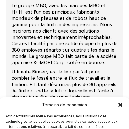
Le groupe MBO, avec les marques MBO et
H+H, est l’un des principaux fabricants
mondiaux de plieuses et de robots haut de
gamme pour la finition des impressions. Nous
inspirons nos clients avec des solutions
innovantes et techniquement irréprochables.
Ceci est facilité par une solide équipe de plus de
380 employés répartis sur quatre sites dans le
monde. Le groupe MBO fait partie de la société
japonaise KOMORI Corp, cotée en bourse.
Ultimate Bindery est le lien parfait pour
combler le fossé entre le flux de travail et la
finition. Pilotant désormais plus de 86 appareils
de finition, cette solution logicielle est facile à
ajouter à un flux de travail existant.
Témoins de connexion
« Chez MBO, nous croyons en un monde
connecté et aux avantages d’un flux de finition
Afin de fournir les meilleures expériences, nous utilisons des
optimisé par des solutions logicielles
technologies telles que les cookies pour stocker et/ou accéder aux
intelligentes », déclare Stefan Schülling, COO
informations relatives à l'appareil. Le fait de consentir à ces