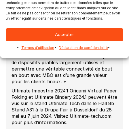
et directeur général de MBO Postpress
technologies nous permettra de traiter des données telles que le
comportement de navigation ou des identifiants uniques sur ce site.
Solutions. « Travailler avec Ultimate Tech est
Le fait de ne pas consentir ou de retirer son consentement peut avoir
directement lié à notre mission consistant à
un effet négatif sur certaines caractéristiques et fonctions.
fournir aux clients des solutions éprouvées,
ouvertes et simples pour piloter nos
équipements. »
Accepter
« Nous sommes ravis d’avoir ajouté les dossiers
Termes d’utilisation
Déclaration de confidentialité
MBO à nos capacités produit », déclare Julie
Watson, PDG d’Ultimate Tech. « MBO dispose
de dispositifs pliables largement utilisés et
permettre une véritable connectivité de bout
en bout avec MBO est d’une grande valeur
pour les clients finaux. »
Ultimate Impostrip 2024.1 Origami Virtual Paper
Folding et Ultimate Bindery 2024.1 peuvent être
vus sur le stand Ultimate Tech dans le Hall 8b
Stand A31 à la Drupa Fair à Düsseldorf du 28
mai au 7 juin 2024. Visitez Ultimate-tech.com
pour plus d’informations.