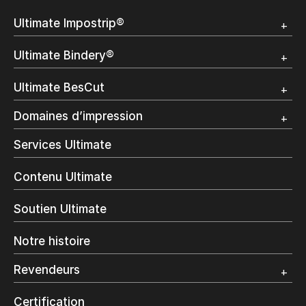
Ultimate Impostrip®
Apercu
Ultimate Bindery®
Démo
Témoignages clients
Apercu
Ultimate BesCut
Démo
Témoignages clients
Apercu
Domaines d’impression
Démo
Publipostage et Transactionnel
Services Ultimate
Impression Commerciale
Livres à la demande
Contenu Ultimate
Impression jet d’encre
Impression en interne
Soutien Ultimate
Impression d’étiquettes
Impression Offset
Notre histoire
Emballage numérique
Spécialité photo
Revendeurs
Grand Format
Programme et certification revendeurs Ultimate
Certification