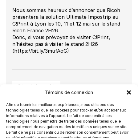
Nous sommes heureux d’annoncer que Ricoh
présentera la solution Ultimate Impostrip au
C!Print à Lyon les 10, 11 et 12 mai sur le stand
Ricoh France 2H26.
Donc, si vous prévoyez de visiter C!Print,
n’hésitez pas à visiter le stand 2H26
(https://bit.ly/3mufAoG)
Ultimate Impostrip
Témoins de connexion
Ultimate Impostrip Automation
Afin de fournir les meilleures expériences, nous utilisons des
technologies telles que les cookies pour stocker et/ou accéder aux
Ultimate Impostrip Must
informations relatives à l'appareil. Le fait de consentir à ces
technologies nous permettra de traiter des données telles que le
Ultimate Impostrip Pro
comportement de navigation ou des identifiants uniques sur ce site.
Le fait de ne pas consentir ou de retirer son consentement peut avoir
un effet négatif sur certaines caractéristiques et fonctions.