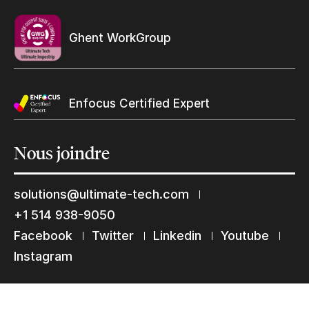
Trouvez un revendeur
Ghent WorkGroup
Enfocus Certified Expert
Restons en contact
Abonnez-vous à notre liste de diffusion
Nous
joindre
Suscribe
solutions@ultimate-tech.com
+1 514 938-9050
Facebook
Twitter
Linkedin
Youtube
Instagram