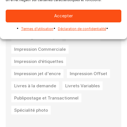
Ultimate Impostrip Pro Nesting
Ultimate Impostrip Pro Offset
Accepter
Ultimate Impostrip Scalable
Cartes
Termes d’utilisation
Déclaration de confidentialité
Emballage numérique
Grand Format
Impression Commerciale
Impression d’étiquettes
Impression jet d'encre
Impression Offset
Livres à la demande
Livrets Variables
Publipostage et Transactionnel
Spécialité photo