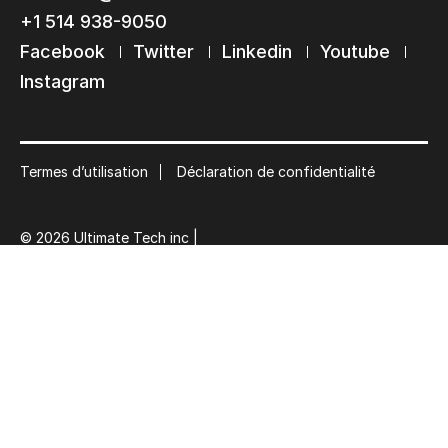
+1 514 938-9050
Abonnez-vous à notre liste de diffusion
Facebook
Twitter
Linkedin
Youtube
Suscribe
Instagram
Termes d’utilisation
Déclaration de confidentialité
© 2026 Ultimate Tech inc |
Crédit :
Zen Branding, Design & Com.