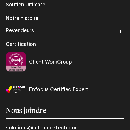
Impression en interne
Soutien Ultimate
Impression d’étiquettes
Impression Offset
Notre histoire
Emballage numérique
Spécialité photo
Revendeurs
Grand Format
Programme et certification revendeurs Ultimate
Certification
Trouvez un revendeur
Ghent WorkGroup
Enfocus Certified Expert
Nous
joindre
Restons en contact
solutions@ultimate-tech.com