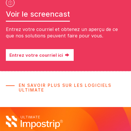
Voir le screencast
Entrez votre courriel et obtenez un aperçu de ce
que nos solutions peuvent faire pour vous.
Entrez votre courriel ici
EN SAVOIR PLUS SUR LES LOGICIELS
Accédez à une version complète de 5
Entrez votre courriel et obtenez un
ULTIMATE
aperçu de ce que nos solutions
jours du logiciel
peuvent faire pour vous.