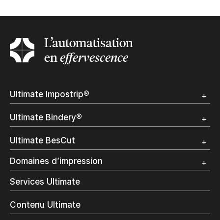
L’automatisation
en
effervescence
Submit
Ultimate Impostrip®
Apercu
Ultimate Bindery®
Démo
Témoignages clients
Apercu
Ultimate BesCut
Démo
Témoignages clients
Apercu
Domaines d’impression
Démo
Publipostage et Transactionnel
Services Ultimate
Impression Commerciale
Livres à la demande
Contenu Ultimate
Impression jet d’encre