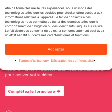
Afin de fournir les meilleures expériences, nous utilisons des
technologies telles que les cookies pour stocker et/ou accéder aux
informations relatives à l'appareil. Le fait de consentir à ces
technologies nous permettra de traiter des données telles que le
comportement de navigation ou des identifiants uniques sur ce site.
Le fait de ne pas consentir ou de retirer son consentement peut avoir
un effet négatif sur certaines caractéristiques et fonctions.
Réserver une démo
Accepter
Remplissez notre formulaire en ligne et accédez à
Termes d’utilisation
Déclaration de confidentialité
une version complète de 5 jours du logiciel. Une fois
vos informations validées, nous vous contacterons
pour activer votre démo.
Complétez le formulaire