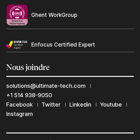
Ghent WorkGroup
Enfocus Certified Expert
Nous
joindre
solutions@ultimate-tech.com
+1 514 938-9050
Facebook
Twitter
Linkedin
Youtube
Restons en contact
Instagram
Abonnez-vous à notre liste de diffusion
Suscribe