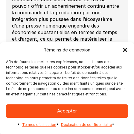
pouvoir offrir un acheminement continu entre
la commande et la production par une
intégration plus poussée dans l’écosystème
d’une presse numérique engendre des
économies substantielles en termes de temps
et d’argent, ce qui permet de matérialiser la
profitabilité tant attendue de l’impression à la
Témoins de connexion
demande. La haute capacité de production des
nouveaux équipements numériques oblige les
Afin de fournir les meilleures expériences, nous utilisons des
imprimeurs à diversifier leur offre pour générer
technologies telles que les cookies pour stocker et/ou accéder aux
un volume suffisant. Le segment des produits
informations relatives à l'appareil. Le fait de consentir à ces
photo est en croissance et tend à générer de
technologies nous permettra de traiter des données telles que le
comportement de navigation ou des identifiants uniques sur ce site.
meilleures marges bénéficiaires.
Le fait de ne pas consentir ou de retirer son consentement peut avoir
Mediaclip™ et Ultimate Technographics
un effet négatif sur certaines caractéristiques et fonctions.
offriront des promotions croisées durant tout
le mois de mai. Pour en connaitre davantage
Accepter
sur ces entreprises et leurs offres, vous
pouvez consulter leurs sites Web ou les visiter
Termes d’utilisation
Déclaration de confidentialité
à Drupa (Düsseldorf, Allemagne) jusqu’au 16
mai : Mediaclip est au kiosque de HP dans le