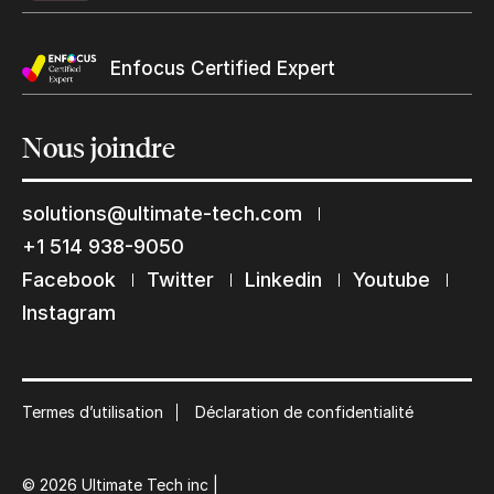
Enfocus Certified Expert
Yes, send me Ultimate’s newsletter
Nous
joindre
solutions@ultimate-tech.com
+1 514 938-9050
Restons en contact
Submit
Facebook
Twitter
Linkedin
Youtube
Instagram
Abonnez-vous à notre liste de diffusion
Suscribe
Termes d’utilisation
Déclaration de confidentialité
© 2026 Ultimate Tech inc |