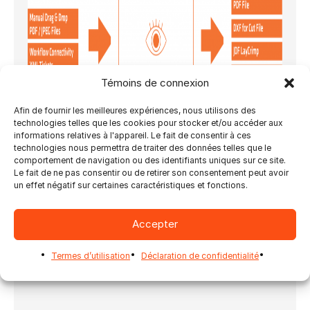
Témoins de connexion
Afin de fournir les meilleures expériences, nous utilisons des
technologies telles que les cookies pour stocker et/ou accéder aux
Envie de gagner du temps sur chaque travail en
informations relatives à l'appareil. Le fait de consentir à ces
générant automatiquement vos impositions?
technologies nous permettra de traiter des données telles que le
Essayez vous-même les Dossiers Actifs en
comportement de navigation ou des identifiants uniques sur ce site.
téléchargeant une copie de démonstration
Le fait de ne pas consentir ou de retirer son consentement peut avoir
un effet négatif sur certaines caractéristiques et fonctions.
d’Ultimate Impostrip®
. En téléchargeant une
démo dès aujourd’hui, vous pourrez découvrir
pourquoi cette solution d’imposition est
Accepter
conçue pour la productivité des fournisseurs
de services d’impression et évoluer vers une
Termes d’utilisation
Déclaration de confidentialité
automatisation complète du flux de travail.